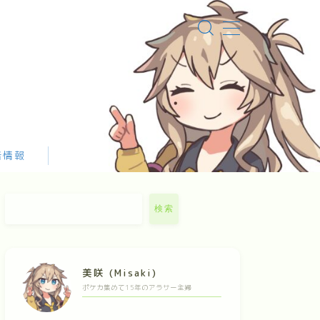
者情報
検索
美咲 (Misaki)
ポケカ集めて15年のアラサー主婦