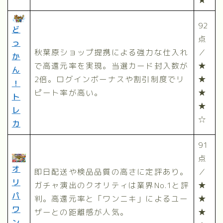
★
92
ど
点
っ
秋葉原ショップ提携による強力な仕入れ
／
か
で高還元率を実現。当選カード封入数が
★
ん
2倍。ログインボーナスや割引制度でリ
★
！
ピート率が高い。
★
ト
★
レ
☆
カ
91
点
オ
即日配送や検品品質の高さに定評あり。
／
リ
ガチャ演出のクオリティは業界No.1と評
★
パ
判。高還元率と「ワンニキ」によるユー
★
ワ
ザーとの距離感が人気。
★
ン