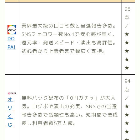
96
点
業界最大級の口コミ数と当選報告多数。
／
SNSフォロワー数No.1で安心感が高く、
★
DO
還元率・発送スピード・演出も高評価。
★
PA!
初心者から上級者まで幅広く支持。
★
★
★
94
点
無料パック配布の「0円ガチャ」が大人
／
オ
気。ログボや演出の充実、SNSでの当選
★
リ
報告多数で話題性も高い。短期間で急成
★
く
長し利用者数5万人超。
★
じ
★