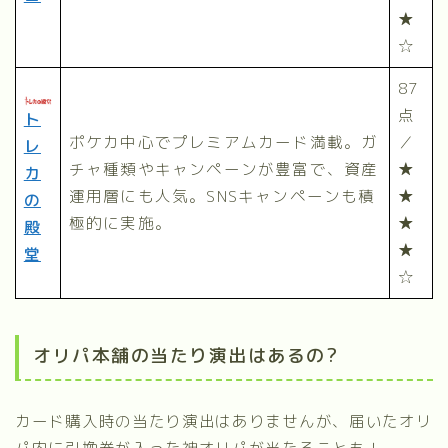
★
☆
87
点
ト
ポケカ中心でプレミアムカード満載。ガ
／
レ
チャ種類やキャンペーンが豊富で、資産
★
カ
運用層にも人気。SNSキャンペーンも積
★
の
極的に実施。
★
殿
★
堂
☆
オリパ本舗の当たり演出はあるの?
カード購入時の当たり演出はありませんが、届いたオリ