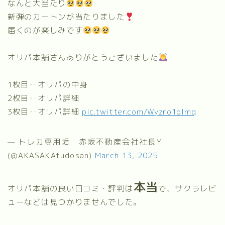
なんと大当たり
新弾のカートンが当たりました
届くのが楽しみです
オリパ本舗さんありがとうございました
1枚目‥オリパの中身
2枚目‥オリパ詳細
3枚目‥オリパ詳細
pic.twitter.com/Wyzro1oImq
— トレカ専用垢 赤坂不動産会社社長Y
(@AKASAKAfudosan)
March 13, 2025
本当
オリパ本舗の良い口コミ・評判は
で、サクラレビ
ューなどは見つかりませんでした。