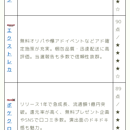
★
☆
90
点
エ
／
ク
無料オリパや爆アドイベントなどアド確
★
ス
定施策が充実。梱包品質・迅速配送に高
★
ト
評価。当選報告も多数で信頼性抜群。
★
レ
★
カ
☆
89
点
リリース1年で急成長、流通額1億円突
／
ポ
破。還元率が高く、無料プレゼント企画
★
ケ
やSNSで口コミ多数。演出面のドキドキ
★
ク
感も魅力。
★
ロ