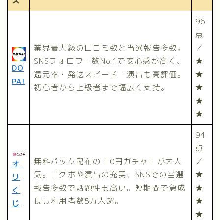
ス
96
点
業界最大級の口コミ数と当選報告多数。
／
SNSフォロワー数No.1で安心感が高く、
★
DO
還元率・発送スピード・演出も高評価。
★
PA!
初心者から上級者まで幅広く支持。
★
★
★
94
点
無料パック配布の「0円ガチャ」が大人
／
オ
気。ログボや演出の充実、SNSでの当選
★
リ
報告多数で話題性も高い。短期間で急成
★
く
長し利用者数5万人超。
★
じ
★