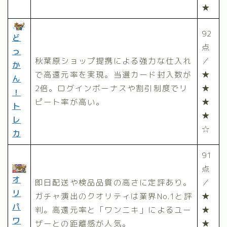
★
92
ど
点
っ
秋葉原ショップ提携による強力な仕入れ
／
か
で高還元率を実現。当選カード封入数が
★
ん
2倍。ログインボーナスや割引制度でリ
★
！
ピート率が高い。
★
ト
★
レ
☆
カ
91
点
オ
即日配送や検品品質の高さに定評あり。
／
リ
ガチャ演出のクオリティは業界No.1と評
★
パ
判。高還元率と「ワンニキ」によるユー
★
ワ
ザーとの距離感が人気。
★