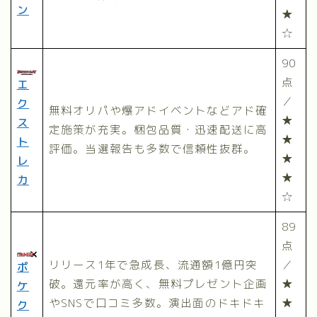
ン
★
☆
90
点
エ
／
ク
無料オリパや爆アドイベントなどアド確
★
ス
定施策が充実。梱包品質・迅速配送に高
★
ト
評価。当選報告も多数で信頼性抜群。
★
レ
★
カ
☆
89
点
リリース1年で急成長、流通額1億円突
／
ポ
破。還元率が高く、無料プレゼント企画
★
ケ
やSNSで口コミ多数。演出面のドキドキ
★
ク