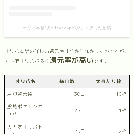
オリパ本舗(@oripahonpo)がシェアした投稿
オリパ本舗の詳しい還元率は分からなかったのですが、
還元率が高い
アド確オリパが多く
です。
オリパ名
総口数
大当たり枠
月初還元祭
30口
10枠
激熱ポケモンオ
25口
1枠
リパ
大人気オリパセ
25口
2枠