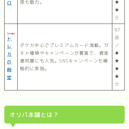
感も魅力。
★
ロ
★
☆
87
点
ト
ポケカ中心でプレミアムカード満載。ガ
／
レ
チャ種類やキャンペーンが豊富で、資産
★
カ
運用層にも人気。SNSキャンペーンも積
★
の
極的に実施。
★
殿
★
堂
☆
オリパ本舗とは？