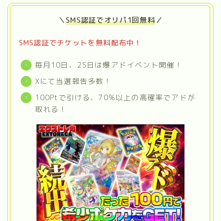
＼
SMS認証でオリパ1回無料
／
SMS認証でチケットを無料配布中！
毎月10日、25日は爆アドイベント開催！
Xにて当選報告多数！
100Ptで引ける、70%以上の高確率でアドが
取れる！