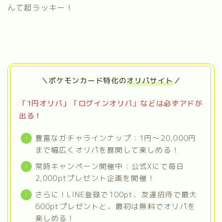
んて超ラッキー！
＼ポケモンカード特化の
オリパサイト
／
「1円オリパ」「ログインオリパ」などは必ずアドが
出る！
豊富なガチャラインナップ：1円〜20,000円
まで幅広くオリパを展開して楽しめる！
常時キャンペーン開催中：公式Xにて毎日
2,000ptプレゼント企画を開催！
さらに！LINE登録で100pt、友達招待で最大
600ptプレゼントと、最初は無料でオリパを
当選報告が多すぎてヤバい！
オリくじの特別プレゼント実施中！
楽しめる！