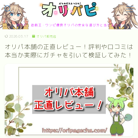
MENU
ポケカ・遊戯王・ワンピ優良オリパの安全な選び方と当たるコツ
お問合せ
2026.03.17
オリパ販売店
サイトマップ
トップページ
オリパ本舗の正直レビュー！評判や口コミは
プライバシーポリシー
本当か実際にガチャを引いて検証してみた！
プロフィール
メディアコンテンツポリシー
運営者情報